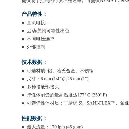
提供易于控制的可变冲程速率。可提供NEMA5，NE
产品特性：
● 直流电接口
● 启动/关闭可靠性出色
● 不同电压选择
● 外部控制
技术数据：
● 可选材质: 铝、哈氏合金、不锈钢
● 尺寸：6 mm (1/4")到25 mm (1")
● 多种接液部接头
● 弹性体耐受的最高温度达177° C (350° F)
● 可选弹性体材质：丁腈橡胶、SANI-FLEX™、聚
性能数据：
● 最大流量：170 lpm (45 gpm)